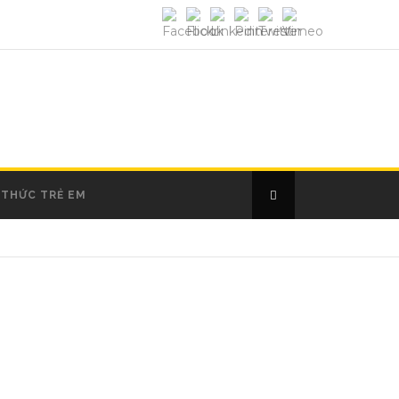
 THỨC TRẺ EM