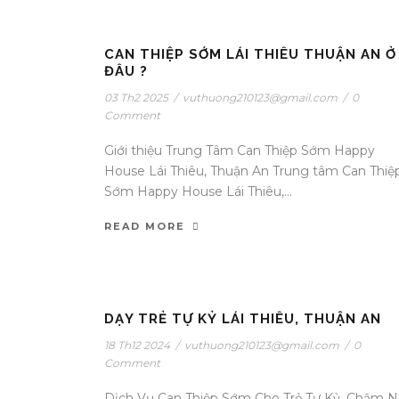
CAN THIỆP SỚM LÁI THIÊU THUẬN AN Ở
ĐÂU ?
03 Th2 2025
/
vuthuong210123@gmail.com
/
0
Comment
Giới thiệu Trung Tâm Can Thiệp Sớm Happy
House Lái Thiêu, Thuận An Trung tâm Can Thiệ
Sớm Happy House Lái Thiêu,...
READ MORE
DẠY TRẺ TỰ KỶ LÁI THIÊU, THUẬN AN
18 Th12 2024
/
vuthuong210123@gmail.com
/
0
Comment
Dịch Vụ Can Thiệp Sớm Cho Trẻ Tự Kỷ, Chậm N