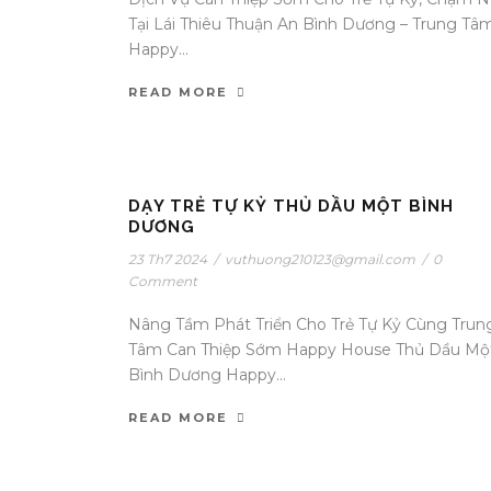
Tại Lái Thiêu Thuận An Bình Dương – Trung Tâ
Happy...
READ MORE
DẠY TRẺ TỰ KỶ THỦ DẦU MỘT BÌNH
DƯƠNG
23 Th7 2024
/
vuthuong210123@gmail.com
/
0
Comment
Nâng Tầm Phát Triển Cho Trẻ Tự Kỷ Cùng Trun
Tâm Can Thiệp Sớm Happy House Thủ Dầu Mộ
Bình Dương Happy...
READ MORE