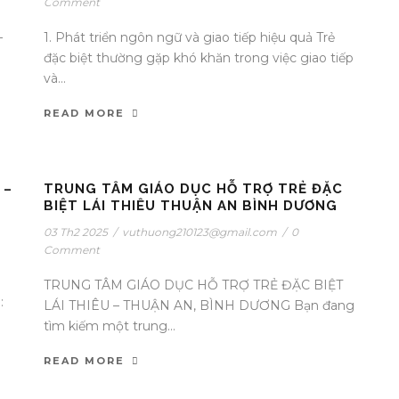
Comment
–
1. Phát triển ngôn ngữ và giao tiếp hiệu quả Trẻ
đặc biệt thường gặp khó khăn trong việc giao tiếp
và...
READ MORE
 –
TRUNG TÂM GIÁO DỤC HỖ TRỢ TRẺ ĐẶC
BIỆT LÁI THIÊU THUẬN AN BÌNH DƯƠNG
03 Th2 2025
/
vuthuong210123@gmail.com
/
0
Comment
TRUNG TÂM GIÁO DỤC HỖ TRỢ TRẺ ĐẶC BIỆT
:
LÁI THIÊU – THUẬN AN, BÌNH DƯƠNG Bạn đang
tìm kiếm một trung...
READ MORE