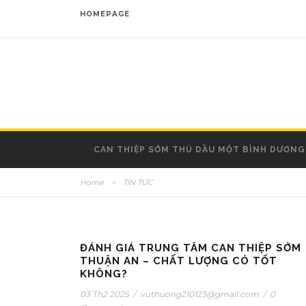
HOMEPAGE
CAN THIỆP SỚM THỦ DẦU MỘT BÌNH DƯƠNG
Home
>
TIN TỨC
ĐÁNH GIÁ TRUNG TÂM CAN THIỆP SỚM
THUẬN AN – CHẤT LƯỢNG CÓ TỐT
KHÔNG?
03 Th2 2025
/
vuthuong210123@gmail.com
/
0