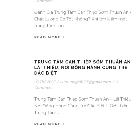
Comment
Đánh Giá Trung Tâm Can Thiệp Sớm Thuận An 
Chất Lượng Có Tốt Không? Khi tìm kiếm một
trung tâm can...
READ MORE
TRUNG TÂM CAN THIỆP SỚM THUẬN AN
LÁI THIÊU: NƠI ĐỒNG HÀNH CÙNG TRẺ
ĐẶC BIỆT
03 Th2 2025
/
vuthuong210123@gmail.com
/
0
Comment
Trung Tâm Can Thiệp Sớm Thuận An – Lái Thiêu
Nơi Đồng Hành Cùng Trẻ Đặc Biệt 1. Giới thiệu
Trung Tâm...
READ MORE