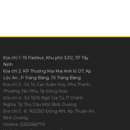
Địa chỉ 1: 19 Pasteur, Khu phố 3,P2, TP Tây
Ninh
Địa chỉ 2: KP Thương Mại Mai Anh lô D7, Kp
Lộc An , P Trảng Bàng, TX Trảng Bàng
Địa chỉ 3 : Số 14, Cao Xuân Huy, Phú Thạnh,
Phường Tân Phú, Tp Đồng Xoài.
Địa chỉ 4 : Số 15/16 Ngô Gia Tự, P Chánh
Nghĩa, Tp Thủ Dầu Một Bình Dương
Địa chỉ 5 : Đ. N2/25D Đông Nhì, Kp, Thuận An,
Bình Dương
Hotline: 0353368779