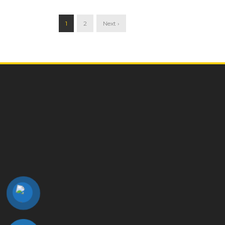
1
2
Next ›