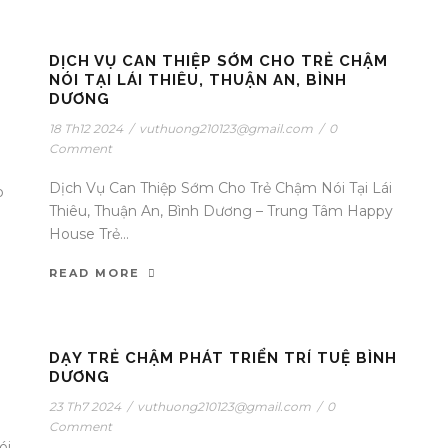
DỊCH VỤ CAN THIỆP SỚM CHO TRẺ CHẬM
NÓI TẠI LÁI THIÊU, THUẬN AN, BÌNH
DƯƠNG
18 Th12 2024
/
vuthuong210123@gmail.com
/
0
Comment
Dịch Vụ Can Thiệp Sớm Cho Trẻ Chậm Nói Tại Lái
p
Thiêu, Thuận An, Bình Dương – Trung Tâm Happy
House Trẻ...
READ MORE
DẠY TRẺ CHẬM PHÁT TRIỂN TRÍ TUỆ BÌNH
DƯƠNG
23 Th7 2024
/
vuthuong210123@gmail.com
/
0
Comment
ói