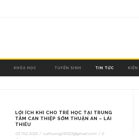
KHÓA HỌC
TUYỂN SINH
TIN TỨC
KIẾN
LỢI ÍCH KHI CHO TRẺ HỌC TẠI TRUNG
TÂM CAN THIỆP SỚM THUẬN AN – LÁI
THIÊU
03 Th2 2025
/
vuthuong210123@gmail.com
/
0