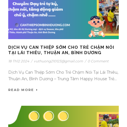
DỊCH VỤ CAN THIỆP SỚM CHO TRẺ CHẬM NÓI
TẠI LÁI THIÊU, THUẬN AN, BÌNH DƯƠNG
18 Th12 2024
/
vuthuong210123@gmail.com
/
0 Comment
Dịch Vụ Can Thiệp Sớm Cho Trẻ Chậm Nói Tại Lái Thiêu,
Thuận An, Bình Dương – Trung Tâm Happy House Trẻ...
READ MORE