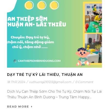
DẠY TRẺ TỰ KỶ LÁI THIÊU, THUẬN AN
18 Th12 2024
/
vuthuong210123@gmail.com
/
0 Comment
Dịch Vụ Can Thiệp Sớm Cho Trẻ Tự Kỷ, Chậm Nói Tại Lái
Thiêu Thuận An Bình Dương – Trung Tâm Happy...
READ MORE