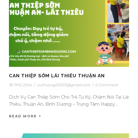
CAN THIỆP SỚM LÁI THIÊU THUẬN AN
18 Th12 2024
/
vuthuong210123@gmail.com
/
0 Comment
Dịch Vụ Can Thiệp Sớm Cho Trẻ Tự Kỷ, Chậm Nói Tại Lái
Thiêu, Thuận An, Bình Dương – Trung Tâm Happy...
READ MORE